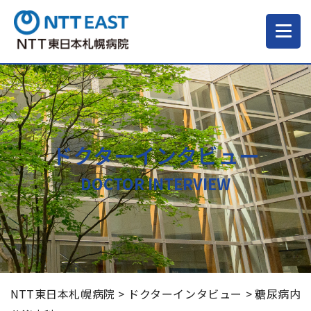
当院について
ご来院される方へ
ドクターインタビュー
診療科・部門
DOCTOR INTERVIEW
医療・介護関係の方
採用情報
NTT東日本札幌病院
>
ドクターインタビュー
>
糖尿病内