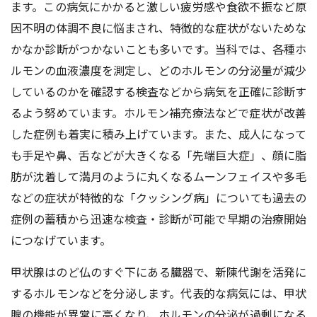
ます。この病気にかかると激しい疲労感や食欲不振など原
因不明の体調不良に悩まされ、特徴的な症状がないためな
かなか診断がつかないことも多いです。当科では、各種ホ
ルモンの血液濃度を測定し、どのホルモンの分泌量が減少
しているのかを確認する検査などから病気を正確に診断す
るよう努めています。ホルモン補充療法などで症状が改善
した症例も着実に積み上げています。また、成人になって
も手足や鼻、舌などが大きくなる「先端巨大症」、顔に脂
肪が沈着して満月のように丸くなるムーンフェイスや多毛
などの症状が特徴的な「クッシング病」についても過去の
症例の蓄積から迅速な検査・診断が可能で早期の治療開始
につなげています。
甲状腺はのど仏のすぐ下にある臓器で、新陳代謝を活発に
するホルモンなどを分泌します。代表的な病気には、甲状
腺の機能が異常に高くなり、ホルモンの分泌が過剰になる