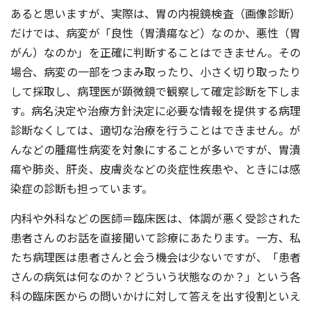
あると思いますが、実際は、胃の内視鏡検査（画像診断）
だけでは、病変が「良性（胃潰瘍など）なのか、悪性（胃
がん）なのか」を正確に判断することはできません。その
場合、病変の⼀部をつまみ取ったり、⼩さく切り取ったり
して採取し、病理医が顕微鏡で観察して確定診断を下しま
す。病名決定や治療⽅針決定に必要な情報を提供する病理
診断なくしては、適切な治療を⾏うことはできません。が
んなどの腫瘍性病変を対象にすることが多いですが、胃潰
瘍や肺炎、肝炎、⽪膚炎などの炎症性疾患や、ときには感
染症の診断も担っています。
内科や外科などの医師＝臨床医は、体調が悪く受診された
患者さんのお話を直接聞いて診療にあたります。⼀⽅、私
たち病理医は患者さんと会う機会は少ないですが、「患者
さんの病気は何なのか？どういう状態なのか？」という各
科の臨床医からの問いかけに対して答えを出す役割といえ