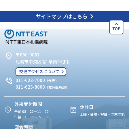
サイトマップはこちら
〒060-0061
札幌市中央区南1条西15丁目
交通アクセスについて
011-623-7000
（代表）
011-623-8000
（救急医療部）
外来受付時間
休診日
午前 08：20〜11：00
土曜・日曜・祝日・年末年始
午後 13：00〜15：30
面会時間