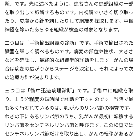
断」です。先に述べたように、患者さんの患部組織の⼀部
を取り出して診断するものです。内視鏡で⼩さく切り取っ
たり、⽪膚から針を刺したりして組織を採取します。中枢
神経を除いたあらゆる組織が検査の対象となります。
⼆つ⽬は「⼿術摘出組織の診断」です。⼿術で摘出された
臓器を詳しく調べるものです。病変の部位や性状、⼤きさ
などを確認し、最終的な組織学的診断をします。がんの場
合は病変の広がりからステージを決定し、それによって次
の治療⽅針が決まります。
三つ⽬は「術中迅速病理診断」です。⼿術中に組織を取
り、１５分程度の短時間で診断を下すものです。当院で最
も多く⾏われているのは、乳がんのリンパ節の検査です。
わきの下にあるリンパ節のうち、乳がんが最初に転移する
リンパ節をセンチネルリンパ節と呼びます。この検査では
センチネルリンパ節だけを取り出し、がんの転移があるか