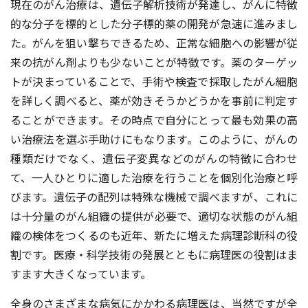
現在のがん治療は、遺伝⼦解析技術が発達し、がんに特徴
的な分⼦を標的とした分⼦標的薬の開発が急速に進みまし
た。がんを狙い撃ちできるため、正常な細胞への影響が従
来の抗がん剤よりも少ないことが特徴です。薬のターゲッ
トが決まっていることで、⼿術や検査で採取したがん細胞
を詳しく調べると、薬が効きそうかどうかを事前に判定す
ることができます。その時点で⾃分にとって最も効果の⾼
い治療法を選ぶ⼿助けにもなります。このように、がんの
種類だけでなく、遺伝⼦変異などのがんの特徴に合わせ
て、⼀⼈ひとりに適した治療を⾏うことを個別化治療と呼
びます。遺伝⼦の配列は特殊な機械で調べますが、これに
は⼗分量のがん組織の提供が必要で、適切な状態のがん組
織の検体をつくるのも近年、新たに増えた病理診断科の役
割です。医療・科学技術の発展とともに病理医の役割はま
すます⼤きくなっています。
全⾝のさまざまな病気にかかわる病理医は、当然ですが全