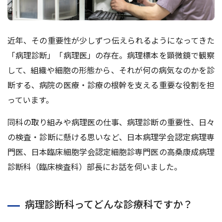
近年、その重要性が少しずつ伝えられるようになってきた
「病理診断」「病理医」の存在。病理標本を顕微鏡で観察
して、組織や細胞の形態から、それが何の病気なのかを診
断する、病院の医療・診療の根幹を⽀える重要な役割を担
っています。
同科の取り組みや病理医の仕事、病理診断の重要性、⽇々
の検査・診断に懸ける思いなど、⽇本病理学会認定病理専
⾨医、⽇本臨床細胞学会認定細胞診専⾨医の⾼桑康成病理
診断科（臨床検査科）部⻑にお話を伺いました。
病理診断科ってどんな診療科ですか？