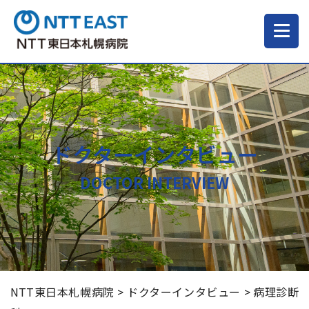
当院について
ご来院される方へ
ドクターインタビュー
診療科・部門
DOCTOR INTERVIEW
医療・介護関係の方
採用情報
NTT東日本札幌病院
>
ドクターインタビュー
>
病理診断