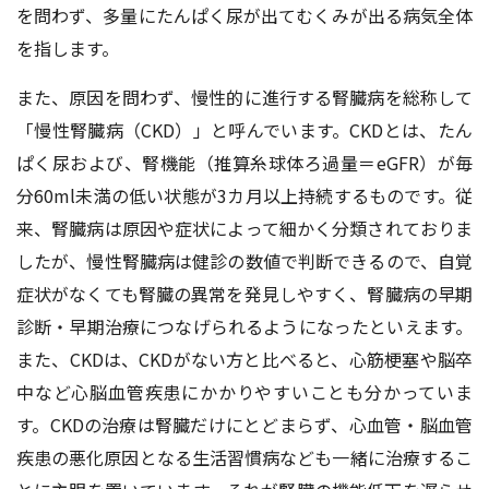
を問わず、多量にたんぱく尿が出てむくみが出る病気全体
を指します。
また、原因を問わず、慢性的に進行する腎臓病を総称して
「慢性腎臓病（CKD）」と呼んでいます。CKDとは、たん
ぱく尿および、腎機能（推算糸球体ろ過量＝eGFR）が毎
分60ml未満の低い状態が3カ月以上持続するものです。従
来、腎臓病は原因や症状によって細かく分類されておりま
したが、慢性腎臓病は健診の数値で判断できるので、自覚
症状がなくても腎臓の異常を発見しやすく、腎臓病の早期
診断・早期治療につなげられるようになったといえます。
また、CKDは、CKDがない方と比べると、心筋梗塞や脳卒
中など心脳血管疾患にかかりやすいことも分かっていま
す。CKDの治療は腎臓だけにとどまらず、心血管・脳血管
疾患の悪化原因となる生活習慣病なども一緒に治療するこ