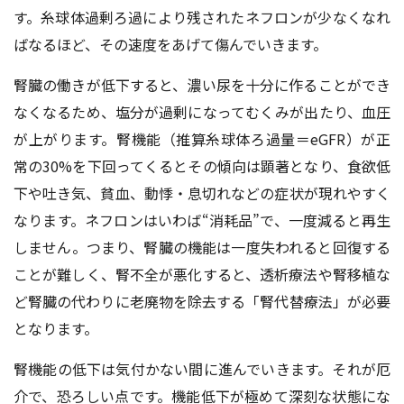
す。糸球体過剰ろ過により残されたネフロンが少なくなれ
ばなるほど、その速度をあげて傷んでいきます。
腎臓の働きが低下すると、濃い尿を十分に作ることができ
なくなるため、塩分が過剰になってむくみが出たり、血圧
が上がります。腎機能（推算糸球体ろ過量＝eGFR）が正
常の30%を下回ってくるとその傾向は顕著となり、食欲低
下や吐き気、貧血、動悸・息切れなどの症状が現れやすく
なります。ネフロンはいわば“消耗品”で、一度減ると再生
しません。つまり、腎臓の機能は一度失われると回復する
ことが難しく、腎不全が悪化すると、透析療法や腎移植な
ど腎臓の代わりに老廃物を除去する「腎代替療法」が必要
となります。
腎機能の低下は気付かない間に進んでいきます。それが厄
介で、恐ろしい点です。機能低下が極めて深刻な状態にな