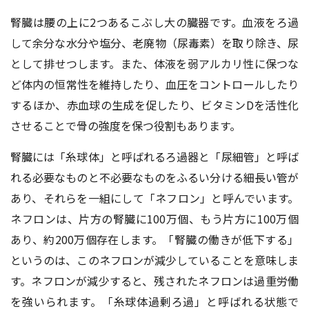
腎臓は腰の上に2つあるこぶし大の臓器です。血液をろ過
して余分な水分や塩分、老廃物（尿毒素）を取り除き、尿
として排せつします。また、体液を弱アルカリ性に保つな
ど体内の恒常性を維持したり、血圧をコントロールしたり
するほか、赤血球の生成を促したり、ビタミンDを活性化
させることで骨の強度を保つ役割もあります。
腎臓には「糸球体」と呼ばれるろ過器と「尿細管」と呼ば
れる必要なものと不必要なものをふるい分ける細長い管が
あり、それらを一組にして「ネフロン」と呼んでいます。
ネフロンは、片方の腎臓に100万個、もう片方に100万個
あり、約200万個存在します。「腎臓の働きが低下する」
というのは、このネフロンが減少していることを意味しま
す。ネフロンが減少すると、残されたネフロンは過重労働
を強いられます。「糸球体過剰ろ過」と呼ばれる状態で