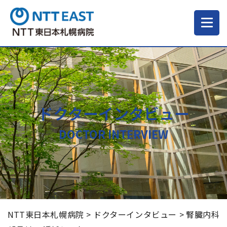
当院について
ご来院される方へ
ドクターインタビュー
診療科・部門
DOCTOR INTERVIEW
医療・介護関係の方
採用情報
NTT東日本札幌病院
>
ドクターインタビュー
>
腎臓内科