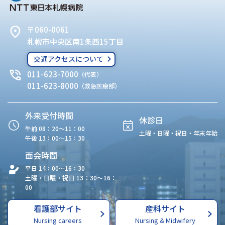
〒060-0061
札幌市中央区南1条西15丁目
交通アクセスについて
011-623-7000
（代表）
011-623-8000
（救急医療部）
外来受付時間
休診日
午前 08：20〜11：00
土曜・日曜・祝日・年末年始
午後 13：00〜15：30
面会時間
平日 14：00〜16：30
土曜・日曜・祝日 13：30〜16：
00
看護部サイト
産科サイト
Nursing careers
Nursing & Midwifery