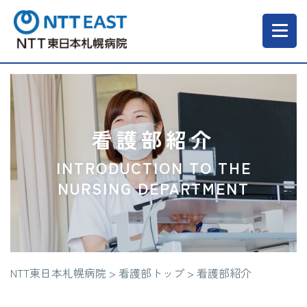
当院について
ご来院される方へ
看護部紹介
INTRODUCTION TO THE
診療科・部門
NURSING DEPARTMENT
医療・介護関係の方
NTT東日本札幌病院
>
看護部トップ
>
看護部紹介
採用情報