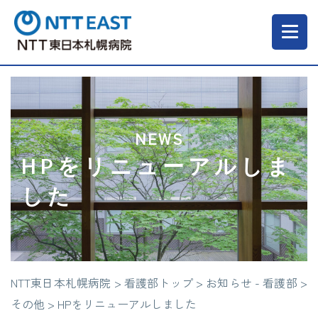
当院について
ご来院される方へ
NEWS
HPをリニューアルしま
診療科・部門
した
医療・介護関係の方
NTT東日本札幌病院
>
看護部トップ
>
お知らせ - 看護部
>
採用情報
その他
>
HPをリニューアルしました