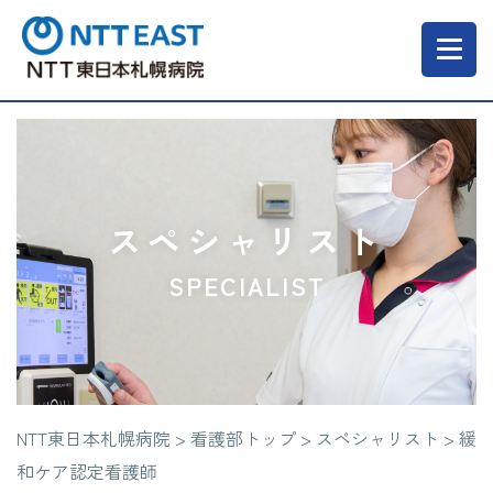
当院について
ご来院される方へ
スペシャリスト
SPECIALIST
診療科・部門
医療・介護関係の方
NTT東日本札幌病院
>
看護部トップ
>
スペシャリスト
>
緩
採用情報
和ケア認定看護師