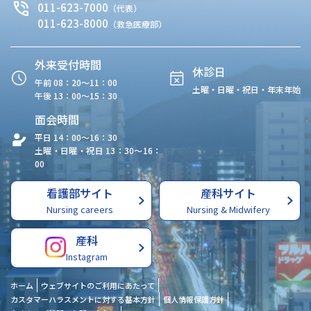
011-623-7000
（代表）
011-623-8000
（救急医療部）
外来受付時間
休診日
午前 08：20〜11：00
土曜・日曜・祝日・年末年始
午後 13：00〜15：30
面会時間
平日 14：00〜16：30
土曜・日曜・祝日 13：30〜16：
00
看護部サイト
産科サイト
Nursing careers
Nursing & Midwifery
産科
Instagram
ホーム
ウェブサイトのご利用にあたって
カスタマーハラスメントに対する基本方針
個人情報保護方針