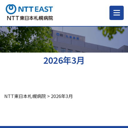
当院について
ご来院される方へ
2026年3月
診療科・部門
医療・介護関係の方
NTT東日本札幌病院
>
2026年3月
採用情報