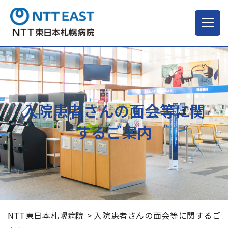
当院について
ご来院される方へ
入院患者さんの面会等に関
するご案内
診療科・部門
医療・介護関係の方
採用情報
NTT東日本札幌病院
>
入院患者さんの面会等に関するご