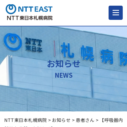
当院について
ご来院される方へ
お知らせ
診療科・部門
NEWS
医療・介護関係の方
採用情報
NTT東日本札幌病院
>
お知らせ
>
患者さん
>
【呼吸器内