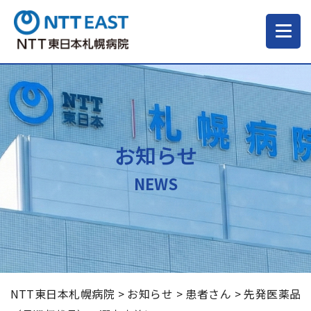
当院について
ご来院される方へ
お知らせ
診療科・部門
NEWS
医療・介護関係の方
採用情報
NTT東日本札幌病院
>
お知らせ
>
患者さん
>
先発医薬品