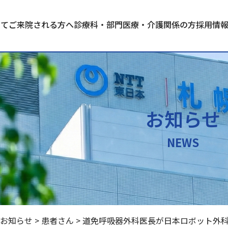
いて
ご来院される方へ
診療科・部門
医療・介護関係の方
採用情
お知らせ
NEWS
お知らせ
>
患者さん
>
道免呼吸器外科医長が日本ロボット外科