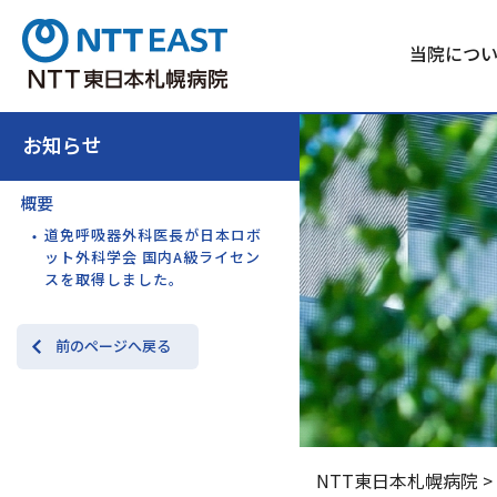
当院につ
お知らせ
概要
道免呼吸器外科医長が日本ロボ
ット外科学会 国内A級ライセン
スを取得しました。
前のページへ戻る
NTT東日本札幌病院
>