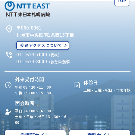
〒060-0061
札幌市中央区南1条西15丁目
交通アクセスについて
011-623-7000
（代表）
011-623-8000
（救急医療部）
外来受付時間
休診日
午前 08：20〜11：00
土曜・日曜・祝日・年末年始
午後 13：00〜15：30
面会時間
平日 14：00〜16：30
土曜・日曜・祝日 13：30〜16：
00