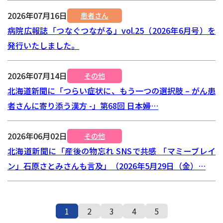
2026年07月16日
患者さん
病院広報誌「つなぐつながる」vol.25（2026年6月号）を
発行いたしました。
2026年07月14日
その他
北海道新聞に「つらい症状に、もう一つの選択肢 – がん患
者さんに寄り添う漢方 -」第68回 日本婦…
2026年06月02日
その他
北海道新聞に「産後の物忘れ SNSで共感 「マミーブレイ
ン」石原さとみさんも言及」（2026年5月29日（金）…
1
2
3
4
5