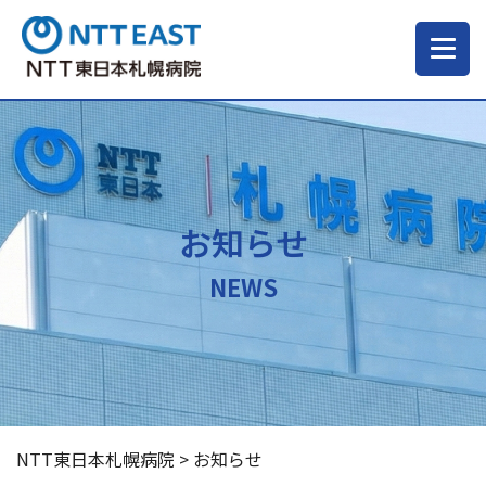
当院について
ご来院される方へ
お知らせ
診療科・部門
NEWS
医療・介護関係の方
採用情報
NTT東日本札幌病院
>
お知らせ