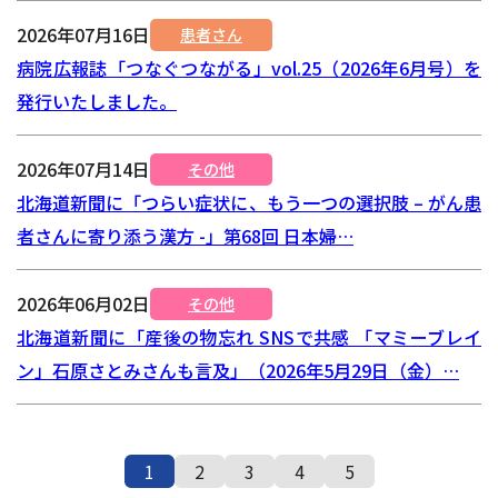
2026年07月16日
患者さん
病院広報誌「つなぐつながる」vol.25（2026年6月号）を
発行いたしました。
2026年07月14日
その他
北海道新聞に「つらい症状に、もう一つの選択肢 – がん患
者さんに寄り添う漢方 -」第68回 日本婦…
2026年06月02日
その他
北海道新聞に「産後の物忘れ SNSで共感 「マミーブレイ
ン」石原さとみさんも言及」（2026年5月29日（金）…
1
2
3
4
5