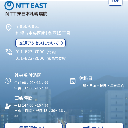
〒060-0061
札幌市中央区南1条西15丁目
交通アクセスについて
011-623-7000
（代表）
011-623-8000
（救急医療部）
外来受付時間
休診日
午前 08：20〜11：00
土曜・日曜・祝日・年末年始
午後 13：00〜15：30
面会時間
平日 14：00〜16：30
土曜・日曜・祝日 13：30〜16：
00