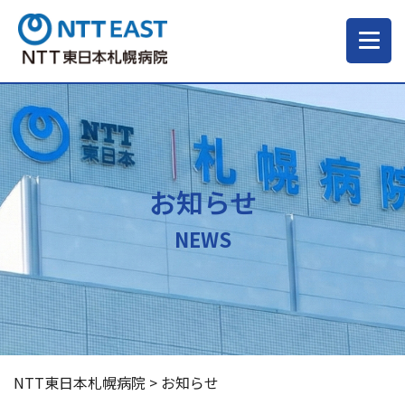
当院について
ご来院される方へ
お知らせ
診療科・部門
NEWS
医療・介護関係の方
採用情報
NTT東日本札幌病院
>
お知らせ