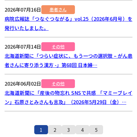
2026年07月16日
患者さん
病院広報誌「つなぐつながる」vol.25（2026年6月号）を
発行いたしました。
2026年07月14日
その他
北海道新聞に「つらい症状に、もう一つの選択肢 – がん患
者さんに寄り添う漢方 -」第68回 日本婦…
2026年06月02日
その他
北海道新聞に「産後の物忘れ SNSで共感 「マミーブレイ
ン」石原さとみさんも言及」（2026年5月29日（金）…
1
2
3
4
5