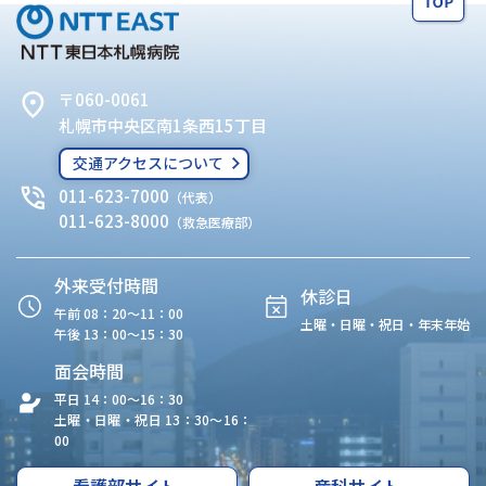
〒060-0061
札幌市中央区南1条西15丁目
交通アクセスについて
011-623-7000
（代表）
011-623-8000
（救急医療部）
外来受付時間
休診日
午前 08：20〜11：00
土曜・日曜・祝日・年末年始
午後 13：00〜15：30
面会時間
平日 14：00〜16：30
土曜・日曜・祝日 13：30〜16：
00