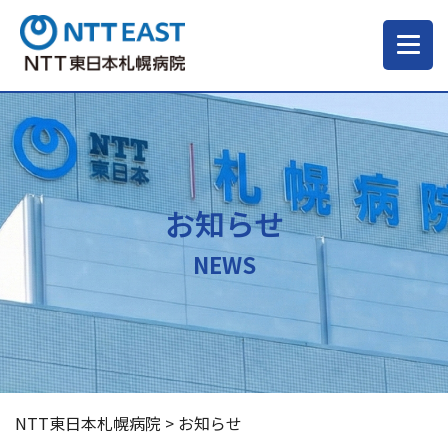
当院について
ご来院される方へ
お知らせ
診療科・部門
NEWS
医療・介護関係の方
採用情報
NTT東日本札幌病院
>
お知らせ