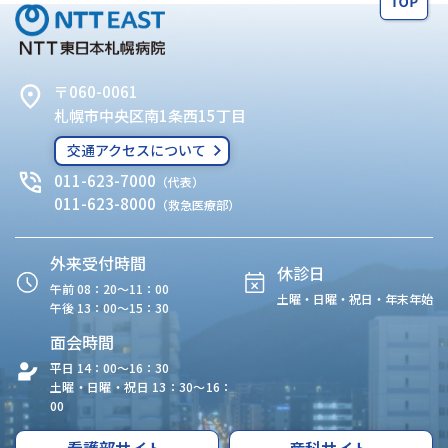
〒060-0061
札幌市中央区南1条西15丁目
交通アクセスについて
011-623-7000
（代表）
011-623-8000
（救急医療部）
外来受付時間
休診日
午前 08：20〜11：00
土曜・日曜・祝日・年末年始
午後 13：00〜15：30
面会時間
平日 14：00〜16：30
土曜・日曜・祝日 13：30〜16：
00