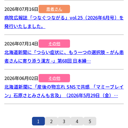
2026年07月16日
患者さん
病院広報誌「つなぐつながる」vol.25（2026年6月号）を
発行いたしました。
2026年07月14日
その他
北海道新聞に「つらい症状に、もう一つの選択肢 – がん患
者さんに寄り添う漢方 -」第68回 日本婦…
2026年06月02日
その他
北海道新聞に「産後の物忘れ SNSで共感 「マミーブレイ
ン」石原さとみさんも言及」（2026年5月29日（金）…
1
2
3
4
5