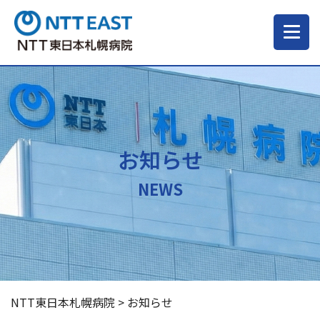
当院について
ご来院される方へ
お知らせ
診療科・部門
NEWS
医療・介護関係の方
採用情報
NTT東日本札幌病院
>
お知らせ