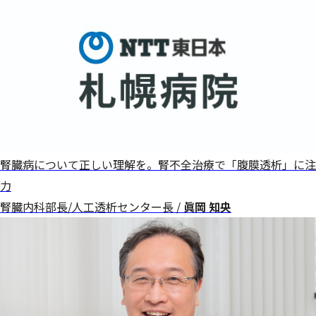
腎臓病について正しい理解を。腎不全治療で「腹膜透析」に注
力
腎臓内科部長/人工透析センター長 /
眞岡 知央