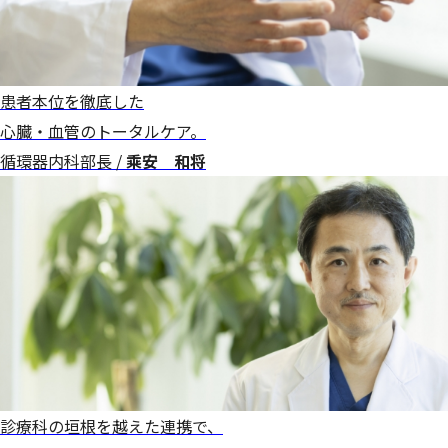
患者本位を徹底した
心臓・血管のトータルケア。
循環器内科部長 /
乘安 和将
診療科の垣根を越えた連携で、