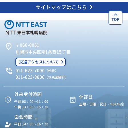
サイトマップはこちら
〒060-0061
札幌市中央区南1条西15丁目
交通アクセスについて
011-623-7000
（代表）
011-623-8000
（救急医療部）
外来受付時間
休診日
午前 08：20〜11：00
土曜・日曜・祝日・年末年始
午後 13：00〜15：30
面会時間
平日 14：00〜16：30