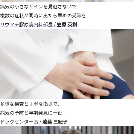
病気の小さなサインを見逃さないで！
複数の症状が同時に出たら早めの受診を
リウマチ膠原病内科部長 /
笠原 英樹
多様な検査と丁寧な指導で、
病気の予防と早期発見に一役
ドックセンター長 /
遠藤 三紀子