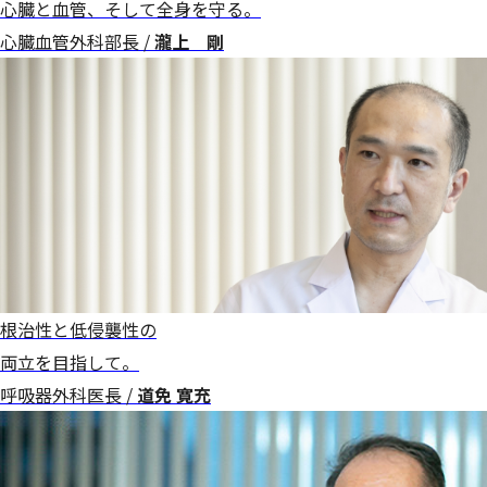
心臓と血管、そして全身を守る。
心臓血管外科部長 /
瀧上 剛
根治性と低侵襲性の
両立を目指して。
呼吸器外科医長 /
道免 寛充